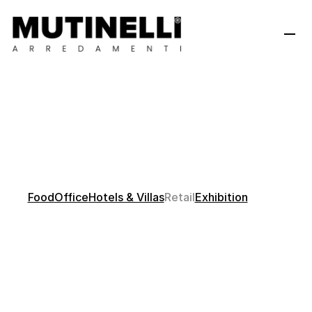
R
e
t
a
i
l
Food
Office
Hotels & Villas
Retail
Exhibition