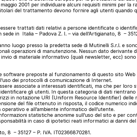
gio 2001 per individuare alcuni requisiti minimi per la racco
 titolari del trattamento devono fornire agli utenti quando
ere trattati dati relativi a persone identificate o identific
on sede in  Italia – Padova Z. I. – via dell’Artigianato, 8  – 
anno luogo presso la predetta sede di Mutinelli S.r.l. e sono
onali operazioni di manutenzione. Nessun dato derivante dal
 invio di materiale informativo (quali newsletter, ecc) sono uti
ure software preposte al funzionamento di questo sito Web a
ll’uso dei protocolli di comunicazione di Internet.
ssere associate a interessati identificati, ma che per loro
dentificare gli utenti. In questa categoria di dati rientrano 
dirizzi in notazione URI (Uniform Resource Identifier) delle ri
mensione del file ottenuto in risposta, il codice numerico ind
ma operativo e all’ambiente informatico dell’utente.
 informazioni statistiche anonime sull’uso del sito e per con
sabilità in caso di ipotetici reati informatici ai danni del s
ianato, 8  – 35127 – P. IVA. IT02366870281.