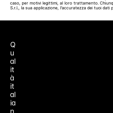
caso, per motivi legittimi, al loro trattamento. Chiunq
S.r.l., la sua applicazione, l’accuratezza dei tuoi dati
Q
u
al
it
à 
it
al
ia
n