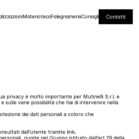
lizzazioni
Materioteca
Falegnameria
Consigli
Contatti
Contatti
 privacy è molto importante per Mutinelli S.r.l. e 
 sulle varie possibilità che hai di intervenire nella 
rotezione dei dati personali a coloro che 
nsultati dall’utente tramite link.
sonali, riunite nel Gruppo istituito dall’art.29 della 