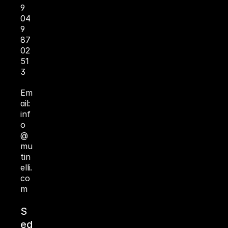
9 
04
9 
87
02
51
3
Em
ail: 
inf
o
@
mu
tin
elli.
co
m 
S
ed