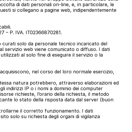
lta di dati personali on-line, e, in particolare, le 
 questi si collegano a pagine web, indipendentemente 
abili.
35127 – P. IVA. IT02366870281.
 curati solo da personale tecnico incaricato del 
 servizio web viene comunicato o diffuso. I dati 
lizzati al solo fine di eseguire il servizio o la 
cquisiscono, nel corso del loro normale esercizio, 
 stessa natura potrebbero, attraverso elaborazioni ed 
gli indirizzi IP o i nomi a dominio dei computer 
sorse richieste, l’orario della richiesta, il metodo 
icante lo stato della risposta data dal server (buon 
trollarne il corretto funzionamento. I dati 
ito solo su richiesta degli organi di vigilanza 