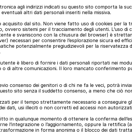
tronica agli indirizzi indicati su questo sito comporta la suc
ventuali altri dati personali inseriti nella missiva.
acquisito dal sito. Non viene fatto uso di cookies per la t
po, ovvero sistemi per il tracciamento degli utenti. L’uso di
te e svaniscono con la chiusura del browser) è strettamente
er) necessari per consentire l’esplorazione sicura ed efficient
matiche potenzialmente pregiudizievoli per la riservatezza 
.
tente è libero di fornire i dati personali riportati nei moduli
ivo o di altre comunicazioni. Il loro mancato conferimento p
evio consenso dei genitori o di chi ne fa le veci, potrà inv
 questo sito senza il suddetto consenso, a meno che ciò non
zati per il tempo strettamente necessario a conseguire gli 
i dati, usi illeciti o non corretti ed accessi non autorizzati
l diritto in qualunque momento di ottenere la conferma dell’e
rne l’integrazione o l’aggiornamento, oppure la rettifica (a
la trasformazione in forma anonima o il blocco dei dati tratta