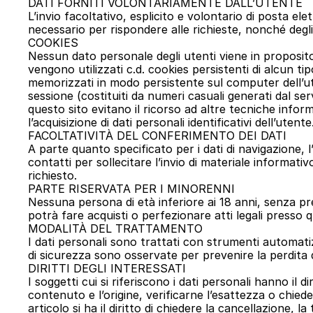
DATI FORNITI VOLONTARIAMENTE DALL’UTENTE
L’invio facoltativo, esplicito e volontario di posta elet
necessario per rispondere alle richieste, nonché degli e
COOKIES
Nessun dato personale degli utenti viene in proposito 
vengono utilizzati c.d. cookies persistenti di alcun ti
memorizzati in modo persistente sul computer dell’uten
sessione (costituiti da numeri casuali generati dal serv
questo sito evitano il ricorso ad altre tecniche infor
l’acquisizione di dati personali identificativi dell’utente
FACOLTATIVITÀ DEL CONFERIMENTO DEI DATI
A parte quanto specificato per i dati di navigazione, l’u
contatti per sollecitare l’invio di materiale informat
richiesto.
PARTE RISERVATA PER I MINORENNI
Nessuna persona di età inferiore ai 18 anni, senza pr
potrà fare acquisti o perfezionare atti legali presso
MODALITÀ DEL TRATTAMENTO
I dati personali sono trattati con strumenti automatiz
di sicurezza sono osservate per prevenire la perdita de
DIRITTI DEGLI INTERESSATI
I soggetti cui si riferiscono i dati personali hanno i
contenuto e l’origine, verificarne l’esattezza o chiede
articolo si ha il diritto di chiedere la cancellazione, 