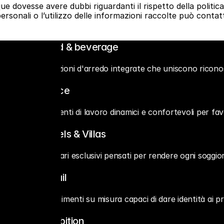
ue dovesse avere dubbi riguardanti il rispetto della politica
 personali o l’utilizzo delle informazioni raccolte può contat
◊ Food & beverage
   Soluzioni d'arredo integrate che uniscono riconos
◊ Office 
   Ambienti di lavoro dinamici e confortevoli per fav
◊ Hotels & Villas 
   Scenari esclusivi pensati per rendere ogni sogg
◊ Retail 
   Allestimenti su misura capaci di dare identità ai p
◊ Exhibition 