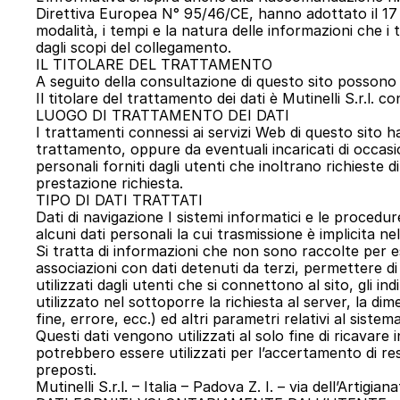
Direttiva Europea N° 95/46/CE, hanno adottato il 17 mag
modalità, i tempi e la natura delle informazioni che i
dagli scopi del collegamento.
IL TITOLARE DEL TRATTAMENTO
A seguito della consultazione di questo sito possono ess
Il titolare del trattamento dei dati è Mutinelli S.r.l. c
LUOGO DI TRATTAMENTO DEI DATI
I trattamenti connessi ai servizi Web di questo sito h
trattamento, oppure da eventuali incaricati di occasi
personali forniti dagli utenti che inoltrano richieste di
prestazione richiesta.
TIPO DI DATI TRATTATI
Dati di navigazione I sistemi informatici e le proced
alcuni dati personali la cui trasmissione è implicita ne
Si tratta di informazioni che non sono raccolte per e
associazioni con dati detenuti da terzi, permettere di i
utilizzati dagli utenti che si connettono al sito, gli in
utilizzato nel sottoporre la richiesta al server, la di
fine, errore, ecc.) ed altri parametri relativi al siste
Questi dati vengono utilizzati al solo fine di ricavare
potrebbero essere utilizzati per l’accertamento di respon
preposti.
Mutinelli S.r.l. – Italia – Padova Z. I. – via dell’Artig