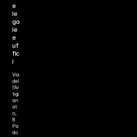
e 
le
ga
le 
e 
uf
fic
i
Via 
del
l’Ar
tigi
an
at
o, 
8 
Pa
do