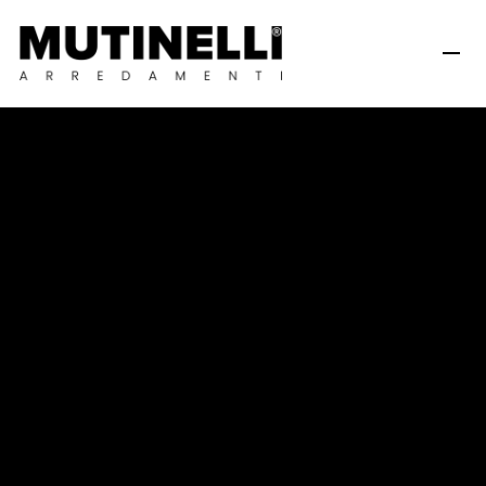
M
i
c
r
o
n
a
t
t
r
e
z
z
a
t
u
r
e
d
i
p
r
e
c
i
s
i
o
n
e