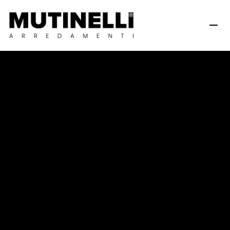
K
o
f
l
e
r
K
a
f
è
V
e
r
o
n
a