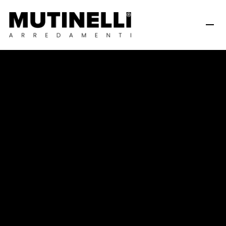
K
o
f
l
e
r
K
a
f
è
P
a
d
o
v
a