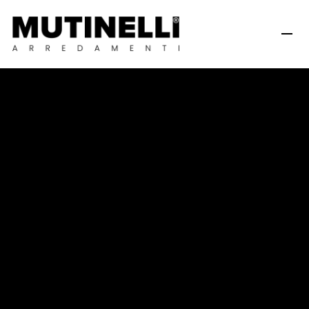
F
e
n
&
K
e
e
b
i
s
t
r
ò