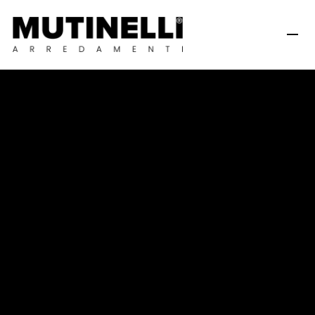
C
a
f
f
è
D
i
e
m
m
e