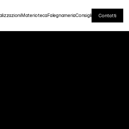
lizzazioni
Materioteca
Falegnameria
Consigli
Contatti
Contatti