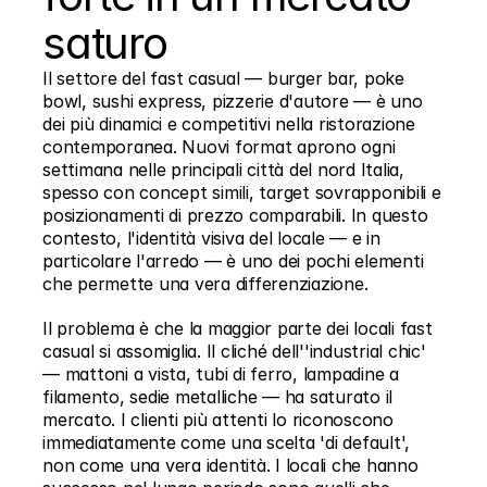
saturo
La nostra sede si sviluppa su un'ampia 
Il settore del fast casual — burger bar, poke 
bowl, sushi express, pizzerie d'autore — è uno 
superficie di 2000 mq, progettata per 
dei più dinamici e competitivi nella ristorazione 
ottimizzare l’intero ciclo produttivo.
contemporanea. Nuovi format aprono ogni 
Primo Piano:
 Amministrazione, ufficio tecnico, 
settimana nelle principali città del nord Italia, 
materioteca e area lavorazione del tranciato.
spesso con concept simili, target sovrapponibili e 
posizionamenti di prezzo comparabili. In questo 
Piano Terra:
  Produzione, verniciatura e 
contesto, l'identità visiva del locale — e in 
premontaggio.
particolare l'arredo — è uno dei pochi elementi 
che permette una vera differenziazione.
Il problema è che la maggior parte dei locali fast 
casual si assomiglia. Il cliché dell''industrial chic' 
— mattoni a vista, tubi di ferro, lampadine a 
filamento, sedie metalliche — ha saturato il 
mercato. I clienti più attenti lo riconoscono 
immediatamente come una scelta 'di default', 
non come una vera identità. I locali che hanno 